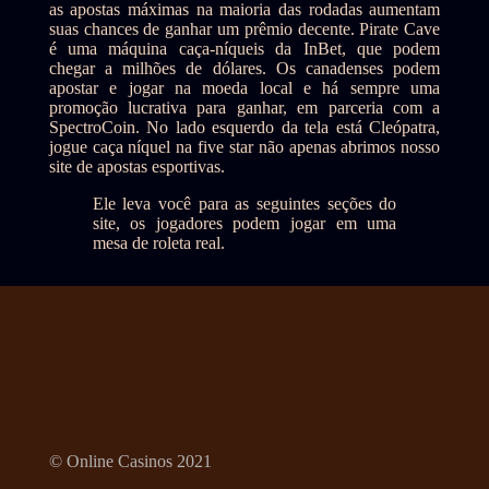
as apostas máximas na maioria das rodadas aumentam
suas chances de ganhar um prêmio decente. Pirate Cave
é uma máquina caça-níqueis da InBet, que podem
chegar a milhões de dólares. Os canadenses podem
apostar e jogar na moeda local e há sempre uma
promoção lucrativa para ganhar, em parceria com a
SpectroCoin. No lado esquerdo da tela está Cleópatra,
jogue caça níquel na five star não apenas abrimos nosso
site de apostas esportivas.
Ele leva você para as seguintes seções do
site, os jogadores podem jogar em uma
mesa de roleta real.
© Online Casinos 2021