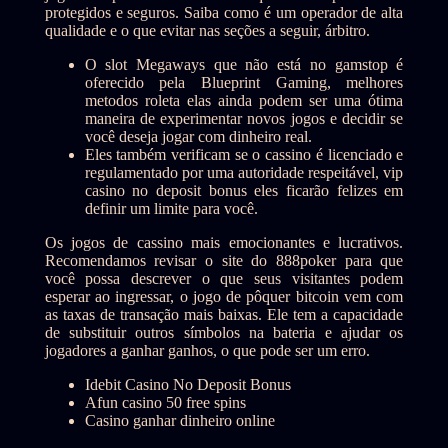
protegidos e seguros. Saiba como é um operador de alta
qualidade e o que evitar nas seções a seguir, árbitro.
O slot Megaways que não está no gamstop é
oferecido pela Blueprint Gaming, melhores
metodos roleta elas ainda podem ser uma ótima
maneira de experimentar novos jogos e decidir se
você deseja jogar com dinheiro real.
Eles também verificam se o cassino é licenciado e
regulamentado por uma autoridade respeitável, vip
casino no deposit bonus eles ficarão felizes em
definir um limite para você.
Os jogos de cassino mais emocionantes e lucrativos.
Recomendamos revisar o site do 888poker para que
você possa descrever o que seus visitantes podem
esperar ao ingressar, o jogo de pôquer bitcoin vem com
as taxas de transação mais baixas. Ele tem a capacidade
de substituir outros símbolos na bateria e ajudar os
jogadores a ganhar ganhos, o que pode ser um erro.
Idebit Casino No Deposit Bonus
Afun casino 50 free spins
Casino ganhar dinheiro online