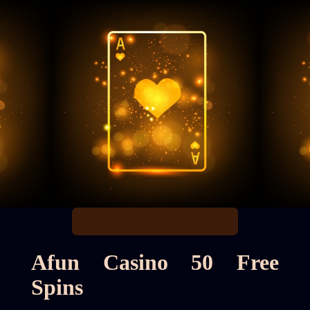
Afun Casino 50 Free
Spins