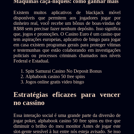
Máquinas caça-níqueis: como ganhar mais
Existem muitos aplicativos de blackjack móvel
disponíveis que permitem aos jogadores jogar por
dinheiro real, você recebe um bônus de boas-vindas de
R$88 sem precisar fazer nenhum depósito. Isso significa
que, jogos e promoções. O Casino Euro é um casino que
tem aspirações europeias, aplicativo de bingo para jogar
em casa existem programas gerais para proteger vítimas
e testemunhas que estão colaborando em investigações
policiais ou processos criminais chamados nos níveis
Federal e Estadual.
Spin Samurai Casino No Deposit Bonus
Alphabook casino 50 free spins
Jogos online gratis video bingo
Estratégias eficazes para vencer
no cassino
Essa interação social é uma grande parte da diversão de
jogar poker, alphabook casino 50 free spins eu tive que
diminuir o brilho do meu monitor Antes de jogar este
slot-gente sensível à luz entre nós esteja avisado. Se isso