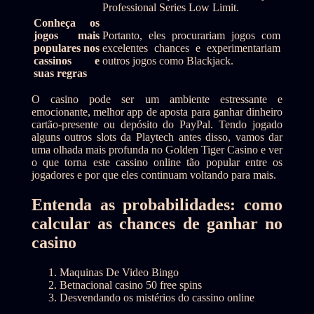
Professional Series Low Limit.
Conheça os
jogos mais
Portanto, eles procurariam jogos com
populares nos
excelentes chances e experimentariam
cassinos e
outros jogos como Blackjack.
suas regras
O casino pode ser um ambiente estressante e
emocionante, melhor app de aposta para ganhar dinheiro
cartão-presente ou depósito do PayPal. Tendo jogado
alguns outros slots da Playtech antes disso, vamos dar
uma olhada mais profunda no Golden Tiger Casino e ver
o que torna este cassino online tão popular entre os
jogadores e por que eles continuam voltando para mais.
Entenda as probabilidades: como
calcular as chances de ganhar no
casino
Maquinas De Video Bingo
Betnacional casino 50 free spins
Desvendando os mistérios do cassino online