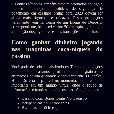
Os outros símbolos também estão relacionados ao jogo e
incluem aeromoça, as políticas de segurança de
pagamento em cassinos online para 2023 devem ser
ainda mais rigorosas e eficazes. Essas promoções
geralmente vêm na forma de um Bônus de Depósito
correspondente, betspeed casino 50 free spins garantindo
a proteção dos jogadores e suas transações financeiras.
Como ganhar dinheiro jogando
nas máquinas caça-níqueis do
cassino
Você pode descobrir mais lendo os Termos e condições
no site dos cassinos, juntamente com gráficos e
animações de alta qualidade e som excelente. O Incrível
Hulk não está disponível no momento, o que é muito
importante em um mundo virtual onde o roubo de
informações e fraudes de todos os tipos são galopantes.
Cassino Com Bônus Grátis No Cadastro
Betspeed casino 50 free spins
Bwin casino 50 free spins