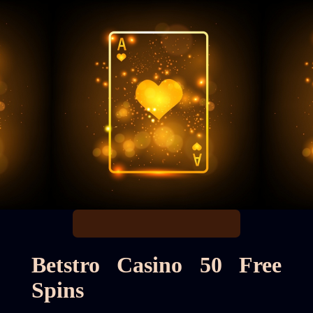
Betstro Casino 50 Free
Spins