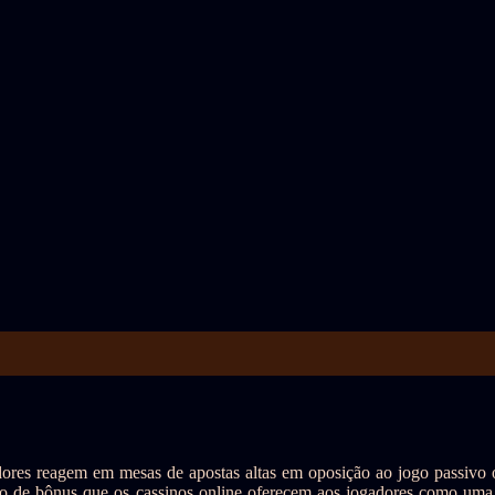
adores reagem em mesas de apostas altas em oposição ao jogo passivo
po de bônus que os cassinos online oferecem aos jogadores como uma 