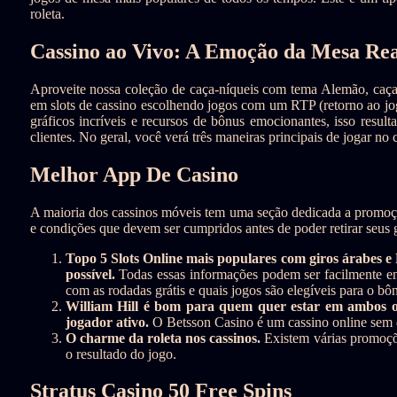
roleta.
Cassino ao Vivo: A Emoção da Mesa Rea
Aproveite nossa coleção de caça-níqueis com tema Alemão, caça
em slots de cassino escolhendo jogos com um RTP (retorno ao jog
gráficos incríveis e recursos de bônus emocionantes, isso resul
clientes. No geral, você verá três maneiras principais de jogar no 
Melhor App De Casino
A maioria dos cassinos móveis tem uma seção dedicada a promoçõ
e condições que devem ser cumpridos antes de poder retirar seus 
Topo 5 Slots Online mais populares com giros árabes e
possível.
Todas essas informações podem ser facilmente e
com as rodadas grátis e quais jogos são elegíveis para o bô
William Hill é bom para quem quer estar em ambos os
jogador ativo.
O Betsson Casino é um cassino online sem
O charme da roleta nos cassinos.
Existem várias promoçõe
o resultado do jogo.
Stratus Casino 50 Free Spins