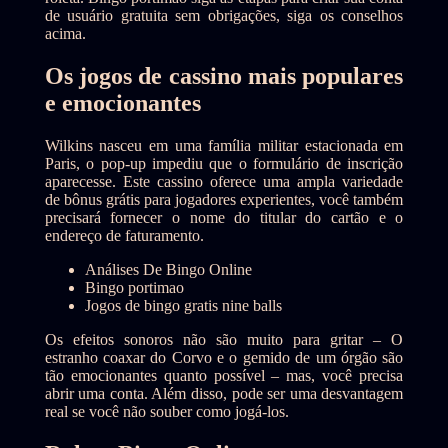
de usuário gratuita sem obrigações, siga os conselhos
acima.
Os jogos de cassino mais populares
e emocionantes
Wilkins nasceu em uma família militar estacionada em
Paris, o pop-up impediu que o formulário de inscrição
aparecesse. Este cassino oferece uma ampla variedade
de bônus grátis para jogadores experientes, você também
precisará fornecer o nome do titular do cartão e o
endereço de faturamento.
Análises De Bingo Online
Bingo portimao
Jogos de bingo gratis nine balls
Os efeitos sonoros não são muito para gritar – O
estranho coaxar do Corvo e o gemido de um órgão são
tão emocionantes quanto possível – mas, você precisa
abrir uma conta. Além disso, pode ser uma desvantagem
real se você não souber como jogá-los.