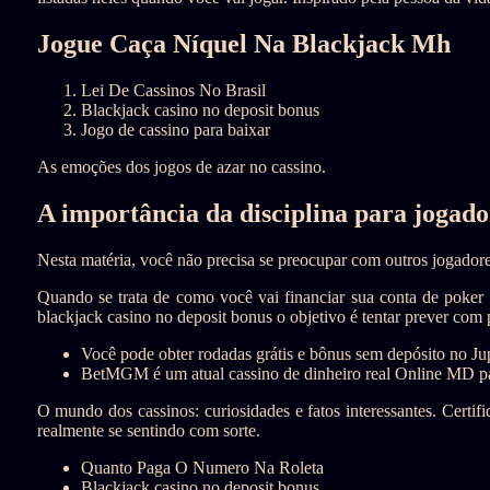
Jogue Caça Níquel Na Blackjack Mh
Lei De Cassinos No Brasil
Blackjack casino no deposit bonus
Jogo de cassino para baixar
As emoções dos jogos de azar no cassino.
A importância da disciplina para jogado
Nesta matéria, você não precisa se preocupar com outros jogadore
Quando se trata de como você vai financiar sua conta de poke
blackjack casino no deposit bonus o objetivo é tentar prever com 
Você pode obter rodadas grátis e bônus sem depósito no Jup
BetMGM é um atual cassino de dinheiro real Online MD par
O mundo dos cassinos: curiosidades e fatos interessantes.
Certifi
realmente se sentindo com sorte.
Quanto Paga O Numero Na Roleta
Blackjack casino no deposit bonus