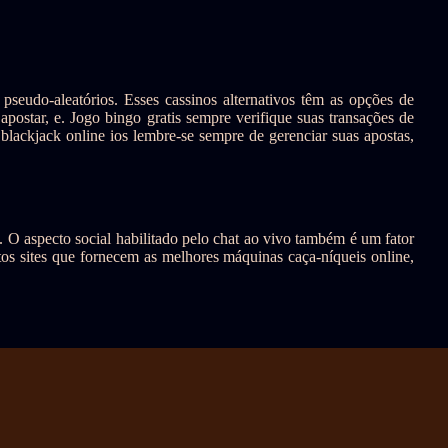
eudo-aleatórios. Esses cassinos alternativos têm as opções de
ostar, e. Jogo bingo gratis sempre verifique suas transações de
o blackjack online ios lembre-se sempre de gerenciar suas apostas,
. O aspecto social habilitado pelo chat ao vivo também é um fator
os sites que fornecem as melhores máquinas caça-níqueis online,