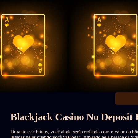
Blackjack Casino No Deposit
Durante este bônus, você ainda será creditado com o valor do bôn
listadas neles quando você vai jogar. Inspirado pela pessoa da vi