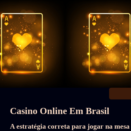
Casino Online Em Brasil
A estratégia correta para jogar na mesa 