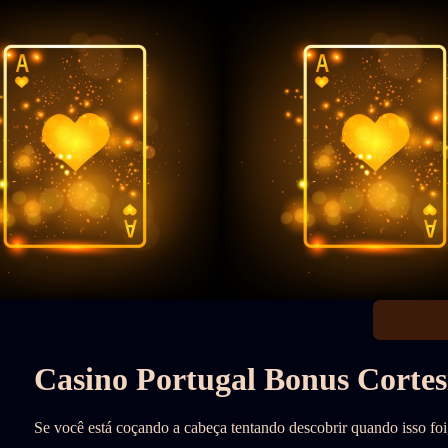
Casino Portugal Bonus Cortes
Se você está coçando a cabeça tentando descobrir quando isso 