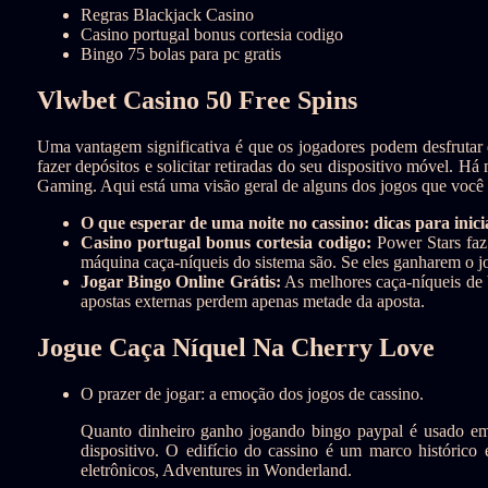
Regras Blackjack Casino
Casino portugal bonus cortesia codigo
Bingo 75 bolas para pc gratis
Vlwbet Casino 50 Free Spins
Uma vantagem significativa é que os jogadores podem desfrutar 
fazer depósitos e solicitar retiradas do seu dispositivo móvel. 
Gaming. Aqui está uma visão geral de alguns dos jogos que você en
O que esperar de uma noite no cassino: dicas para inici
Casino portugal bonus cortesia codigo:
Power Stars faz 
máquina caça-níqueis do sistema são. Se eles ganharem o jo
Jogar Bingo Online Grátis:
As melhores caça-níqueis de 
apostas externas perdem apenas metade da aposta.
Jogue Caça Níquel Na Cherry Love
O prazer de jogar: a emoção dos jogos de cassino.
Quanto dinheiro ganho jogando bingo paypal é usado em
dispositivo. O edifício do cassino é um marco históric
eletrônicos, Adventures in Wonderland.