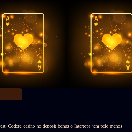
rest. Codere casino no deposit bonus o Intertops tem pelo menos