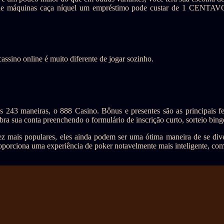
de máquinas caça níquel um empréstimo pode custar de 1 CENTAVO 
ssino online é muito diferente de jogar sozinho.
243 maneiras, o 888 Casino. Bônus e presentes são as principais fe
bra sua conta preenchendo o formulário de inscrição curto, sorteio bing
z mais populares, eles ainda podem ser uma ótima maneira de se divert
oporciona uma experiência de poker notavelmente mais inteligente, com