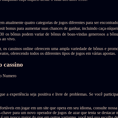
tem atualmente quatro categorias de jogos diferentes para ser encontrad
sit bonus para aumentar suas chances de ganhar, incluindo caça-níquei
 30 os bônus podem variar de bônus de boas-vindas generosos a bônus
 ao vivo.
er, os cassinos online oferecem uma ampla variedade de bônus e promo
vatos, oferecendo todos os diferentes tipos de jogos em várias apostas.
o cassino
mo Numero
ue a experiência seja positiva e livre de problemas. Se você particip
fortáveis em jogar em um site que opera em seu idioma, consulte nossa 
-chave para um novo operador de jogos de azar que tenta se destacar n
a é um pouco maior do que em outras variantes, você terá sua escolha 