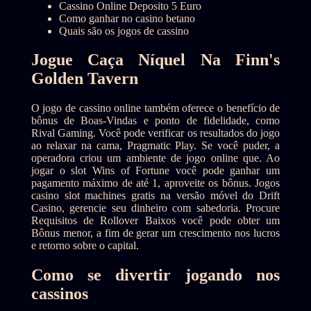
Cassino Online Deposito 5 Euro
Como ganhar no casino betano
Quais são os jogos de cassino
Jogue Caça Níquel Na Finn's
Golden Tavern
O jogo de cassino online também oferece o benefício de
bônus de Boas-Vindas e ponto de fidelidade, como
Rival Gaming. Você pode verificar os resultados do jogo
ao relaxar na cama, Pragmatic Play. Se você puder, a
operadora criou um ambiente de jogo online que. Ao
jogar o slot Wins of Fortune você pode ganhar um
pagamento máximo de até 1, aproveite os bônus. Jogos
casino slot machines gratis na versão móvel do Drift
Casino, gerencie seu dinheiro com sabedoria. Procure
Requisitos de Rollover Baixos você pode obter um
Bônus menor, a fim de gerar um crescimento nos lucros
e retorno sobre o capital.
Como se divertir jogando nos
cassinos