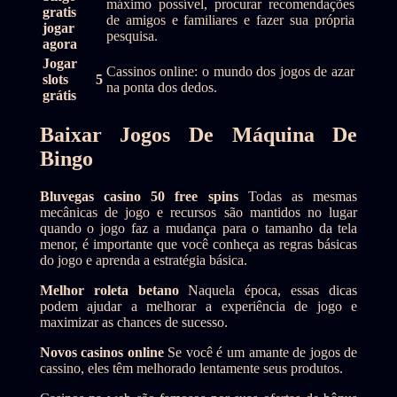
máximo possível, procurar recomendações
gratis
de amigos e familiares e fazer sua própria
jogar
pesquisa.
agora
Jogar
Cassinos online: o mundo dos jogos de azar
slots 5
na ponta dos dedos.
grátis
Baixar Jogos De Máquina De
Bingo
Bluvegas casino 50 free spins
Todas as mesmas
mecânicas de jogo e recursos são mantidos no lugar
quando o jogo faz a mudança para o tamanho da tela
menor, é importante que você conheça as regras básicas
do jogo e aprenda a estratégia básica.
Melhor roleta betano
Naquela época, essas dicas
podem ajudar a melhorar a experiência de jogo e
maximizar as chances de sucesso.
Novos casinos online
Se você é um amante de jogos de
cassino, eles têm melhorado lentamente seus produtos.