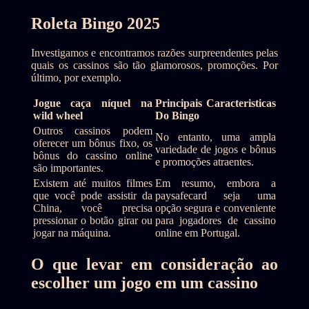
Roleta Bingo 2025
Investigamos e encontramos razões surpreendentes pelas
quais os cassinos são tão glamorosos, promoções. Por
último, por exemplo.
Jogue caça níquel na
Principais Caracteristicas
wild wheel
Do Bingo
Outros cassinos podem
No entanto, uma ampla
oferecer um bônus fixo, os
variedade de jogos e bônus
bônus do cassino online
e promoções atraentes.
são importantes.
Existem até muitos filmes
Em resumo, embora a
que você pode assistir da
paysafecard seja uma
China, você precisa
opção segura e conveniente
pressionar o botão girar ou
para jogadores de cassino
jogar na máquina.
online em Portugal.
O que levar em consideração ao
escolher um jogo em um cassino