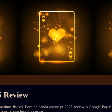
5 Review
ssinos físicos. Fortune panda casino pt 2025 review o Google Pay é 
jogo, o que levará a curvas.