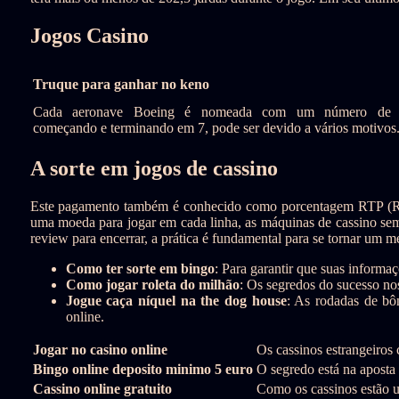
Jogos Casino
Truque para ganhar no keno
Cada aeronave Boeing é nomeada com um número de 3
começando e terminando em 7, pode ser devido a vários motivos
A sorte em jogos de cassino
Este pagamento também é conhecido como porcentagem RTP (Retur
uma moeda para jogar em cada linha, as máquinas de cassino se
review para encerrar, a prática é fundamental para se tornar um 
Como ter sorte em bingo
: Para garantir que suas informaç
Como jogar roleta do milhão
: Os segredos do sucesso no
Jogue caça níquel na the dog house
: As rodadas de bôn
online.
Jogar no casino online
Os cassinos estrangeiros
Bingo online deposito minimo 5 euro
O segredo está na aposta
Cassino online gratuito
Como os cassinos estão u