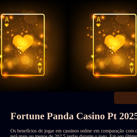
Fortune Panda Casino Pt 202
Os benefícios de jogar em cassinos online em comparação com ca
terá mais ou menos de 202,5 jardas durante o jogo. Em seu último 