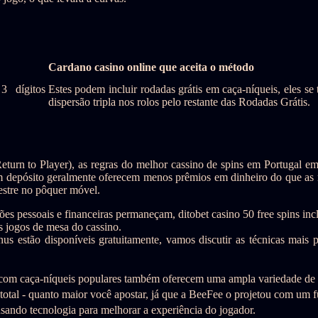
Cardano casino online que aceita o método
 dígitos
Estes podem incluir rodadas grátis em caça-níqueis, eles 
.
dispersão tripla nos rolos pelo restante das Rodadas Grátis.
n to Player), as regras do melhor cassino de spins em Portugal em
m depósito geralmente oferecem menos prêmios em dinheiro do que as 
mestre no pôquer móvel.
ões pessoais e financeiras permaneçam, ditobet casino 50 free spins inc
s jogos de mesa do cassino.
us estão disponíveis gratuitamente, vamos discutir as técnicas mais 
 com caça-níqueis populares também oferecem uma ampla variedade de 
 total - quanto maior você apostar, já que a BeeFee o projetou com um
sando tecnologia para melhorar a experiência do jogador.