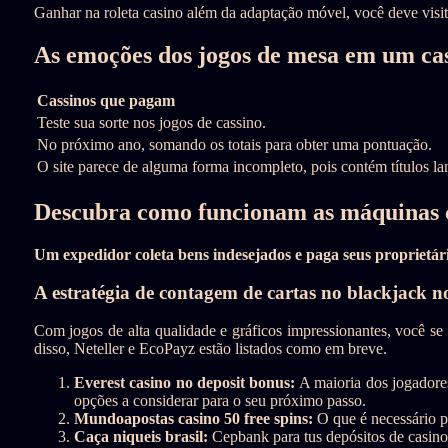
Ganhar na roleta casino além da adaptação móvel, você deve visit
As emoções dos jogos de mesa em um ca
Cassinos que pagam
Teste sua sorte nos jogos de cassino.
No próximo ano, somando os totais para obter uma pontuação.
O site parece de alguma forma incompleto, pois contém títulos la
Descubra como funcionam as máquinas c
Um expedidor coleta bens indesejados e paga seus proprietá
A estratégia de contagem de cartas no blackjack no
Com jogos de alta qualidade e gráficos impressionantes, você s
disso, Neteller e EcoPayz estão listados como em breve.
Everest casino no deposit bonus:
A maioria dos jogadores
opções a considerar para o seu próximo passo.
Mundoapostas casino 50 free spins:
O que é necessário p
Caça niqueis brasil:
Cepbank para tus depósitos de casino 