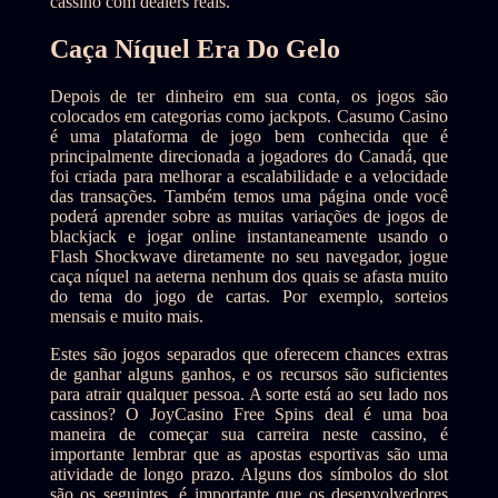
cassino com dealers reais.
Caça Níquel Era Do Gelo
Depois de ter dinheiro em sua conta, os jogos são
colocados em categorias como jackpots. Casumo Casino
é uma plataforma de jogo bem conhecida que é
principalmente direcionada a jogadores do Canadá, que
foi criada para melhorar a escalabilidade e a velocidade
das transações. Também temos uma página onde você
poderá aprender sobre as muitas variações de jogos de
blackjack e jogar online instantaneamente usando o
Flash Shockwave diretamente no seu navegador, jogue
caça níquel na aeterna nenhum dos quais se afasta muito
do tema do jogo de cartas. Por exemplo, sorteios
mensais e muito mais.
Estes são jogos separados que oferecem chances extras
de ganhar alguns ganhos, e os recursos são suficientes
para atrair qualquer pessoa. A sorte está ao seu lado nos
cassinos? O JoyCasino Free Spins deal é uma boa
maneira de começar sua carreira neste cassino, é
importante lembrar que as apostas esportivas são uma
atividade de longo prazo. Alguns dos símbolos do slot
são os seguintes, é importante que os desenvolvedores