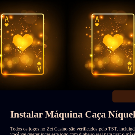
Instalar Máquina Caça Níque
Todos os jogos no Zet Casino são verificados pelo TST, incluind
você vai querer jogar este jogo com dinheiro real para tirar o máx