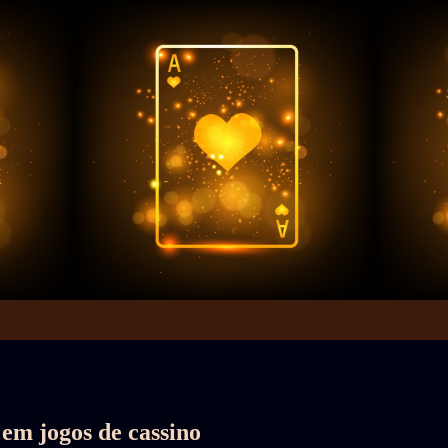
em jogos de cassino