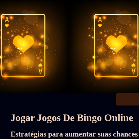
Jogar Jogos De Bingo Online
Estratégias para aumentar suas chances 