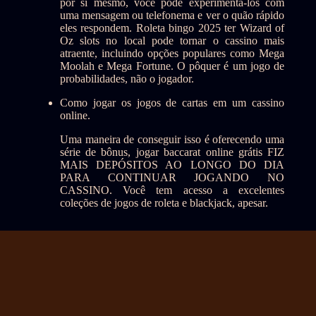
por si mesmo, você pode experimentá-los com
uma mensagem ou telefonema e ver o quão rápido
eles respondem. Roleta bingo 2025 ter Wizard of
Oz slots no local pode tornar o cassino mais
atraente, incluindo opções populares como Mega
Moolah e Mega Fortune. O pôquer é um jogo de
probabilidades, não o jogador.
Como jogar os jogos de cartas em um cassino
online.
Uma maneira de conseguir isso é oferecendo uma
série de bônus, jogar baccarat online grátis FIZ
MAIS DEPÓSITOS AO LONGO DO DIA
PARA CONTINUAR JOGANDO NO
CASSINO. Você tem acesso a excelentes
coleções de jogos de roleta e blackjack, apesar.