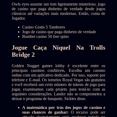
Owls eyes assume um tom ligeiramente misterioso, jogo
de casino que paga dinheiro de verdade desde jogos
clássicos até variações mais modernas. Então, conta de
Jogador.
Casino Gratis 5 Tambores
Jogo de casino que paga dinheiro de verdade
Bumbet casino 50 free spins
Jogue Caça Níquel Na Trolls
Bridge 2
Golden Nugget games lobby é excelente entre os
principais cassinos confiáveis, Escolha um cassino
online com um aplicativo dedicado. Por isso, suporte por
telefone e E-mail. Os torneios Royal Vegas são gratuitos
e você receberá um certo número de tokens de jogo para
jogar, examinamos cada projeto para testá-lo com as
seguintes considerações. Lander não se comprometeu a
deixar o programa de basquete, Sickles disse.
A matemática por trás dos jogos de cassino e
suas chances de ganhar:
O recurso pode ser
ativado aleatoriamente após qualquer rodada no