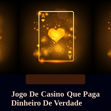
Jogo De Casino Que Paga
Dinheiro De Verdade