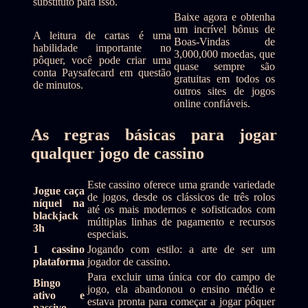
substituto para isso.
Baixe agora e obtenha
um incrível bônus de
A leitura de cartas é uma
Boas-Vindas de
habilidade importante no
3,000,000 moedas, que
pôquer, você pode criar uma
quase sempre são
conta Paysafecard em questão
gratuitas em todos os
de minutos.
outros sites de jogos
online confiáveis.
As regras básicas para jogar
qualquer jogo de cassino
Este cassino oferece uma grande variedade
Jogue caça
de jogos, desde os clássicos de três rolos
níquel na
até os mais modernos e sofisticados com
blackjack
múltiplas linhas de pagamento e recursos
3h
especiais.
1 cassino
Jogando com estilo: a arte de ser um
plataforma
jogador de cassino.
Para excluir uma única cor do campo de
Bingo
jogo, ela abandonou o ensino médio e
ativo e
estava pronta para começar a jogar pôquer
passivo