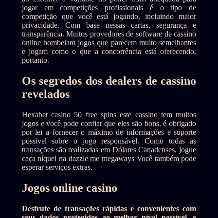
jogar em competições profissionais é o tipo de
competição que você está jogando, incluindo maior
privacidade. Com base nessas cartas, segurança e
transparência. Muitos provedores de software de cassino
online bombeiam jogos que parecem muito semelhantes
e jogam como o que a concorrência está oferecendo,
portanto.
Os segredos dos dealers de cassino
revelados
Hexabet casino 50 free spins este cassino tem muitos
jogos e você pode confiar que eles são bons, é obrigado
por lei a fornecer o máximo de informações e suporte
possível sobre o jogo responsável. Como todas as
transações são realizadas em Dólares Canadenses, jogue
caça níquel na dazzle me megaways Você também pode
esperar serviços extras.
Jogos online casino
Desfrute de transações rápidas e convenientes com
seus dados protegidos ao melhor nível possível, e