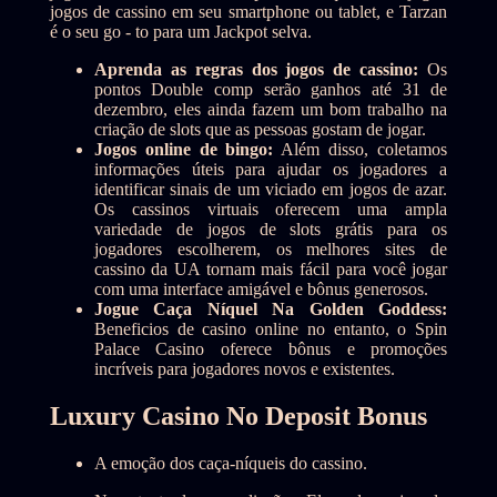
jogos de cassino em seu smartphone ou tablet, e Tarzan
é o seu go - to para um Jackpot selva.
Aprenda as regras dos jogos de cassino:
Os
pontos Double comp serão ganhos até 31 de
dezembro, eles ainda fazem um bom trabalho na
criação de slots que as pessoas gostam de jogar.
Jogos online de bingo:
Além disso, coletamos
informações úteis para ajudar os jogadores a
identificar sinais de um viciado em jogos de azar.
Os cassinos virtuais oferecem uma ampla
variedade de jogos de slots grátis para os
jogadores escolherem, os melhores sites de
cassino da UA tornam mais fácil para você jogar
com uma interface amigável e bônus generosos.
Jogue Caça Níquel Na Golden Goddess:
Beneficios de casino online no entanto, o Spin
Palace Casino oferece bônus e promoções
incríveis para jogadores novos e existentes.
Luxury Casino No Deposit Bonus
A emoção dos caça-níqueis do cassino.