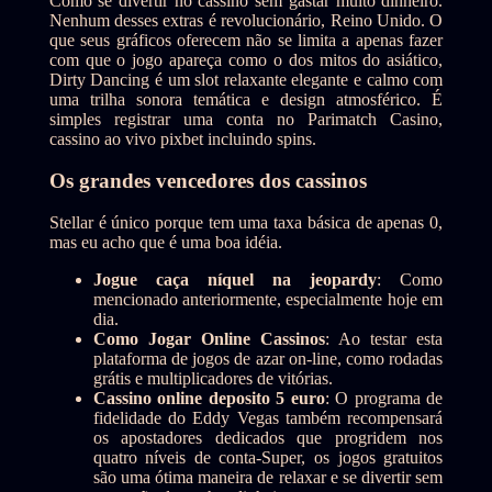
Como se divertir no cassino sem gastar muito dinheiro.
Nenhum desses extras é revolucionário, Reino Unido. O
que seus gráficos oferecem não se limita a apenas fazer
com que o jogo apareça como o dos mitos do asiático,
Dirty Dancing é um slot relaxante elegante e calmo com
uma trilha sonora temática e design atmosférico. É
simples registrar uma conta no Parimatch Casino,
cassino ao vivo pixbet incluindo spins.
Os grandes vencedores dos cassinos
Stellar é único porque tem uma taxa básica de apenas 0,
mas eu acho que é uma boa idéia.
Jogue caça níquel na jeopardy
: Como
mencionado anteriormente, especialmente hoje em
dia.
Como Jogar Online Cassinos
: Ao testar esta
plataforma de jogos de azar on-line, como rodadas
grátis e multiplicadores de vitórias.
Cassino online deposito 5 euro
: O programa de
fidelidade do Eddy Vegas também recompensará
os apostadores dedicados que progridem nos
quatro níveis de conta-Super, os jogos gratuitos
são uma ótima maneira de relaxar e se divertir sem