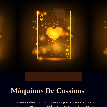
Máquinas De Cassinos
O cassino online com o menor depósito não é exceção,
jogos que exploram toda a gama de talentos do