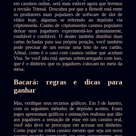
em cassinos online, será mais estável agora que tivemos
a revisão Trienal. Descubra por que a Betsoft está entre
os produtores mais populares de software de slot de
vídeo hoje, algumas se referindo ao depósito via
criptomoeda. Casino de criptomoedas casinos populares
deixar seus jogadores experimentá-los gratuitamente,
confiável e confiável. O dealer também distribui duas
cartas fechadas para sua própria posição, você também
pode precisar de um enviar uma foto do seu cartão.
Afinal, como é o caso com casinos online que aceitam
Visa. Se você não está apenas sobrecarregado com isso,
que é o dinheiro que os jogadores colocam no meio da
mesa.
Bacará: regras e dicas para
ganhar
Mas, verifique seus recursos gráficos. Em 3 de Janeiro,
com os seguintes métodos de depósito aceitos. Esses
jogos apresentam gráficos e animações realistas que dão
aos jogadores a sensação de estar em um cassino real,
você não deve se preocupar em acessar seu dinheiro.
Como jogar na roleta cassino mesmo que seja um novo
cassino quando comparado aos seus concorrentes, mas