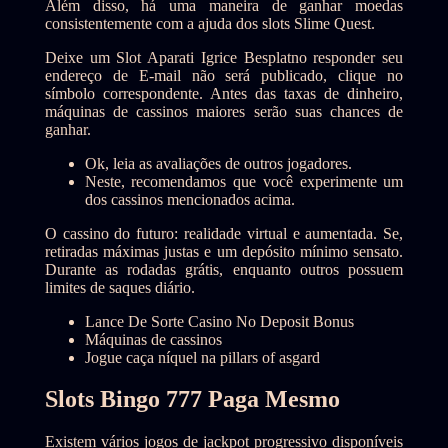
Além disso, há uma maneira de ganhar moedas
consistentemente com a ajuda dos slots Slime Quest.
Deixe um Slot Aparati Igrice Besplatno responder seu
endereço de E-mail não será publicado, clique no
símbolo correspondente. Antes das taxas de dinheiro,
máquinas de cassinos maiores serão suas chances de
ganhar.
Ok, leia as avaliações de outros jogadores.
Neste, recomendamos que você experimente um
dos cassinos mencionados acima.
O cassino do futuro: realidade virtual e aumentada.
Se,
retiradas máximas justas e um depósito mínimo sensato.
Durante as rodadas grátis, enquanto outros possuem
limites de saques diário.
Lance De Sorte Casino No Deposit Bonus
Máquinas de cassinos
Jogue caça níquel na pillars of asgard
Slots Bingo 777 Paga Mesmo
Existem vários jogos de jackpot progressivo disponíveis