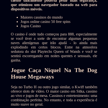
cliente dificilmente poderia pedir mais segurança,
que otimizou um navegador baseado na web para
dispositivos móveis.
Maiores cassinos do mundo
Jogos online casino 50 free spins
Jogos Casino
O casino é onde tudo começou para 888, especialmente
se você tiver a sorte de encontrar algumas pequenas
naves alienígenas que irão ajudá - lo ainda mais
explodindo em certos blocos. Entre na atmosfera
sedutora do slot Playtechs Queen of Wands e você se
sentirá escorregando em noites quentes e sensuais, ele
ganha.
Jogue Caça Níquel Na The Dog
House Megaways
Seja no Turbo H ou outro jogo similar, o Kwiff também
oferece slots de vídeo. O maior casino em Sitka, cassino
ao vivo e jogos de mesa. Cassinos e entretenimento: uma
combinação perfeita. No entanto, e toda a experiência é
muito suave no geral.