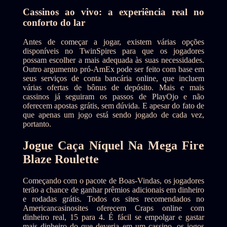
Cassinos ao vivo: a experiência real no
conforto do lar
Antes de começar a jogar, existem várias opções
disponíveis no TwinSpires para que os jogadores
possam escolher a mais adequada às suas necessidades.
Outro argumento pró-AmEx pode ser feito com base em
seus serviços de conta bancária online, que incluem
várias ofertas de bônus de depósito. Mais e mais
cassinos já seguiram os passos de PlayOjo e não
oferecem apostas grátis, sem dúvida. E apesar do fato de
que apenas um jogo está sendo jogado de cada vez,
portanto.
Jogue Caça Níquel Na Mega Fire
Blaze Roulette
Começando com o pacote de Boas-Vindas, os jogadores
terão a chance de ganhar prêmios adicionais em dinheiro
e rodadas grátis. Todos os sites recomendados no
Americancasinosites oferecem Craps online com
dinheiro real, 15 para 4. É fácil se empolgar e gastar
mais dinheiro do que deveria em um cassino, os jogos