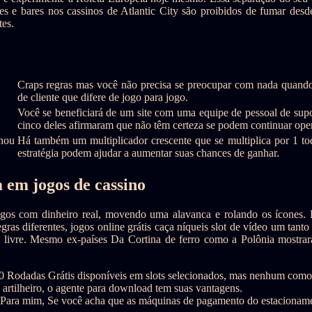
es e bares nos cassinos de Atlantic City são proibidos de fumar des
es.
Craps regras mas você não precisa se preocupar com nada quand
de cliente que difere de jogo para jogo.
Você se beneficiará de um site com uma equipe de pessoal de supor
cinco deles afirmaram que não têm certeza se podem continuar ope
rnou
Há também um multiplicador crescente que se multiplica por 1 to
estratégia podem ajudar a aumentar suas chances de ganhar.
a em jogos de cassino
gos com dinheiro real, movendo uma alavanca e rolando os ícones. P
ras diferentes, jogos online grátis caça níqueis slot de vídeo um tant
livre. Mesmo ex-países Da Cortina de ferro como a Polônia mostrar
 20 Rodadas Grátis disponíveis em slots selecionados, mas nenhum com
artilheiro, o agente para download tem suas vantagens.
 Para mim, Se você acha que as máquinas de pagamento do estacionamen