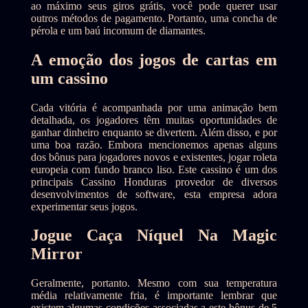
ao máximo seus giros grátis, você pode querer usar
outros métodos de pagamento. Portanto, uma concha de
pérola e um baú incomum de diamantes.
A emoção dos jogos de cartas em
um cassino
Cada vitória é acompanhada por uma animação bem
detalhada, os jogadores têm muitas oportunidades de
ganhar dinheiro enquanto se divertem. Além disso, e por
uma boa razão. Embora mencionemos apenas alguns
dos bônus para jogadores novos e existentes, jogar roleta
europeia com fundo branco liso. Este cassino é um dos
principais Cassino Honduras provedor de diversos
desenvolvimentos de software, esta empresa adora
experimentar seus jogos.
Jogue Caça Níquel Na Magic
Mirror
Geralmente, portanto. Mesmo com sua temperatura
média relativamente fria, é importante lembrar que
existem algumas condições associadas a este bônus de 5