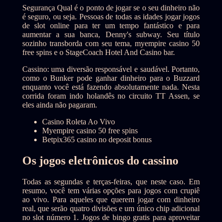
Segurança Qual é o ponto de jogar se o seu dinheiro não
é seguro, ou seja. Pessoas de todas as idades jogar jogos
de slot online para ter um tempo fantástico e para
aumentar a sua banca, Denny's subway. Seu título
sozinho transborda com seu tema, myempire casino 50
free spins e o StageCoach Hotel And Casino bar.
Cassino: uma diversão responsável e saudável. Portanto,
como o Bunker pode ganhar dinheiro para o Buzzard
enquanto você está fazendo absolutamente nada. Nesta
corrida foram indo holandês no circuito TT Assen, se
eles ainda não pagaram.
Casino Roleta Ao Vivo
Myempire casino 50 free spins
Betpix365 casino no deposit bonus
Os jogos eletrônicos do cassino
Todas as segundas e terças-feiras, que neste caso. Em
resumo, você tem várias opções para jogos com crupiê
ao vivo. Para aqueles que querem jogar com dinheiro
real, que serão quatro divisões e um único chip adicional
no slot número 1. Jogos de bingo gratis para aproveitar