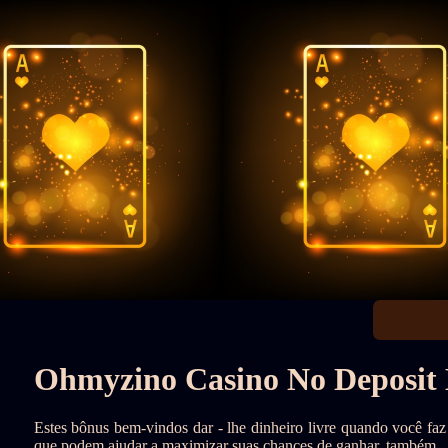
Ohmyzino Casino No Deposit
Estes bônus bem-vindos dar - lhe dinheiro livre quando você faz 
que podem ajudar a maximizar suas chances de ganhar, também.