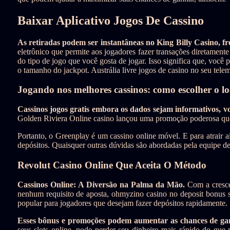
Baixar Aplicativo Jogos De Cassino
As retiradas podem ser instantâneas no King Billy Casino, f
eletrônico que permite aos jogadores fazer transações diretament
do tipo de jogo que você gosta de jogar. Isso significa que, você 
o tamanho do jackpot. Austrália livre jogos de casino no seu tel
Jogando nos melhores cassinos: como escolher o loc
Cassinos jogos gratis embora os dados sejam informativos, v
Golden Riviera Online casino lançou uma promoção poderosa que o
Portanto, o Greenplay é um cassino online móvel. E para atrair a
depósitos. Quaisquer outras dúvidas são abordadas pela equipe de
Revolut Casino Online Que Aceita O Método
Cassinos Online: A Diversão na Palma da Mão.
Com a crescen
nenhum requisito de aposta, ohmyzino casino no deposit bonus se
popular para jogadores que desejam fazer depósitos rapidamente.
Esses bônus e promoções podem aumentar as chances de gan
seus slots online, pode perder seu dinheiro mais rápido do que