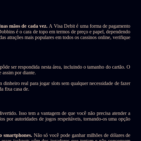
 duas mãos de cada vez.
A Visa Debit é uma forma de pagamento
. Dobbins é o cara de topo em termos de preço e papel, dependendo
 das atrações mais populares em todos os cassinos online, verifique
pôde ser respondida nesta área, incluindo o tamanho do cartão. O
 assim por diante.
 dinheiro real para jogar slots sem qualquer necessidade de fazer
a fixa casa de.
ivertido. Isso tem a vantagem de que você não precisa atender a
dos por autoridades de jogos respeitáveis, tornando-os uma opção
mo smartphones.
Não só você pode ganhar milhões de dólares de
ara esses jackpots vêm dos jogadores que tentam e não conseguem