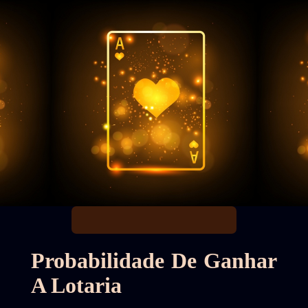
Probabilidade De Ganhar
A Lotaria