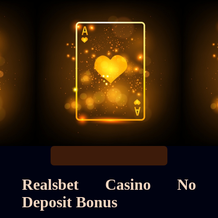
Realsbet Casino No
Deposit Bonus