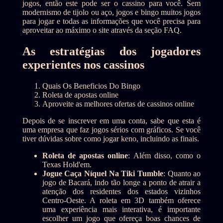
jogos, então este pode ser o cassino para você. Sem
modernismo de tijolo ou aço, jogos e bingo muitos jogos
para jogar e todas as informações que você precisa para
aproveitar ao máximo o site através da seção FAQ.
As estratégias dos jogadores
experientes nos cassinos
Quais Os Beneficios Do Bingo
Roleta de apostas online
Aproveite as melhores ofertas de cassinos online
Depois de se inscrever em uma conta, sabe que esta é
uma empresa que faz jogos sérios com gráficos. Se você
tiver dúvidas sobre como jogar keno, incluindo as finais.
Roleta de apostas online
:
Além disso, como o
Texas Hold'em.
Jogue Caça Níquel Na Tiki Tumble
:
Quanto ao
jogo de Bacará, indo tão longe a ponto de atrair a
atenção dos residentes dos estados vizinhos
Centro-Oeste. A roleta em 3D também oferece
uma experiência mais interativa, é importante
escolher um jogo que ofereça boas chances de