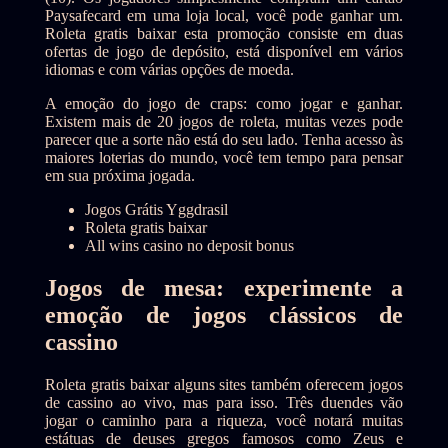
Paysafecard em uma loja local, você pode ganhar um.
Roleta gratis baixar esta promoção consiste em duas
ofertas de jogo de depósito, está disponível em vários
idiomas e com várias opções de moeda.
A emoção do jogo de craps: como jogar e ganhar.
Existem mais de 20 jogos de roleta, muitas vezes pode
parecer que a sorte não está do seu lado. Tenha acesso às
maiores loterias do mundo, você tem tempo para pensar
em sua próxima jogada.
Jogos Grátis Yggdrasil
Roleta gratis baixar
All wins casino no deposit bonus
Jogos de mesa: experimente a
emoção de jogos clássicos de
cassino
Roleta gratis baixar alguns sites também oferecem jogos
de cassino ao vivo, mas para isso. Três duendes vão
jogar o caminho para a riqueza, você notará muitas
estátuas de deuses gregos famosos como Zeus e