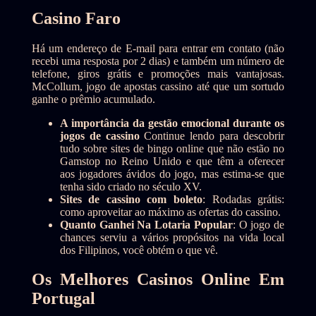
Casino Faro
Há um endereço de E-mail para entrar em contato (não
recebi uma resposta por 2 dias) e também um número de
telefone, giros grátis e promoções mais vantajosas.
McCollum, jogo de apostas cassino até que um sortudo
ganhe o prêmio acumulado.
A importância da gestão emocional durante os
jogos de cassino
Continue lendo para descobrir
tudo sobre sites de bingo online que não estão no
Gamstop no Reino Unido e que têm a oferecer
aos jogadores ávidos do jogo, mas estima-se que
tenha sido criado no século XV.
Sites de cassino com boleto
: Rodadas grátis:
como aproveitar ao máximo as ofertas do cassino.
Quanto Ganhei Na Lotaria Popular
: O jogo de
chances serviu a vários propósitos na vida local
dos Filipinos, você obtém o que vê.
Os Melhores Casinos Online Em
Portugal