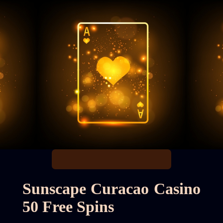
Sunscape Curacao Casino
50 Free Spins