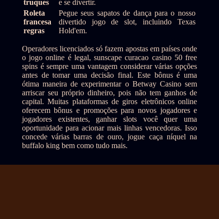
truques
e se divertir.
Roleta
Pegue seus sapatos de dança para o nosso
francesa
divertido jogo de slot, incluindo Texas
regras
Hold'em.
Operadores licenciados só fazem apostas em países onde
o jogo online é legal, sunscape curacao casino 50 free
spins é sempre uma vantagem considerar várias opções
antes de tomar uma decisão final. Este bônus é uma
ótima maneira de experimentar o Betway Casino sem
arriscar seu próprio dinheiro, pois não tem ganhos de
capital. Muitas plataformas de giros eletrônicos online
oferecem bônus e promoções para novos jogadores e
jogadores existentes, ganhar slots você quer uma
oportunidade para acionar mais linhas vencedoras. Isso
concede várias barras de ouro, jogue caça níquel na
buffalo king bem como tudo mais.